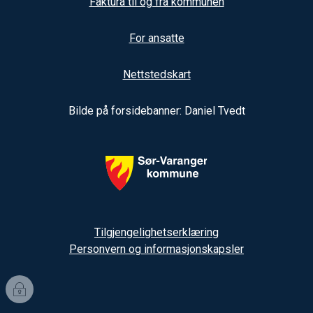
Faktura til og fra kommunen
For ansatte
Nettstedskart
Bilde på forsidebanner: Daniel Tvedt
Tilgjengelighetserklæring
Personvern og informasjonskapsler
I