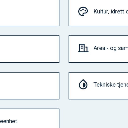
Kultur, idrett 
Areal- og sa
Tekniske tjen
seenhet