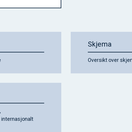
Skjema
e
Oversikt over skj
,
nternasjonalt