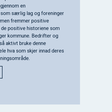
r gjennom en
 som særlig lag og foreninger
ormen fremmer positive
og de positive historiene som
nger kommune. Bedrifter og
så aktivt bruke denne
dele hva som skjer innad deres
etningsområde.