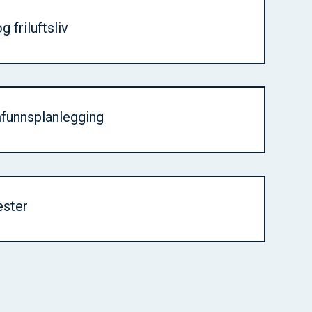
og friluftsliv
mfunnsplanlegging
ester