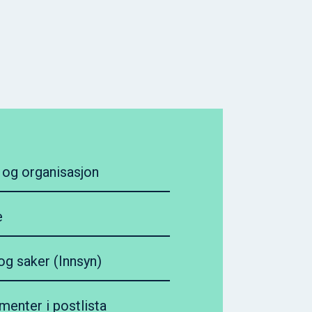
r og organisasjon
e
g saker (Innsyn)
menter i postlista