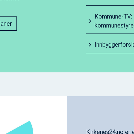
Kommune-TV: S
laner
kommunestyre
Innbyggerforsl
Kirkenes24.no
er 