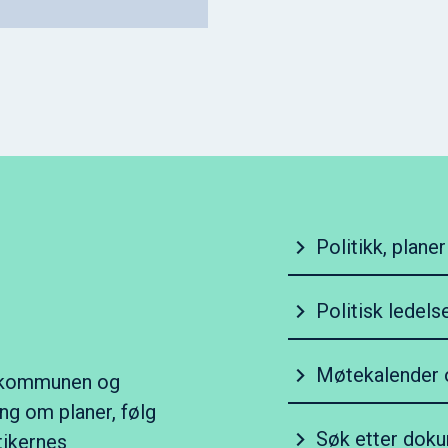
Politikk, plane
Politisk ledels
Møtekalender o
i kommunen og
ng om planer, følg
Søk etter doku
tikernes