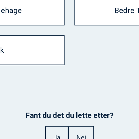
rnehage
Bedre T
rk
Fant du det du lette etter?
Ja
Nei