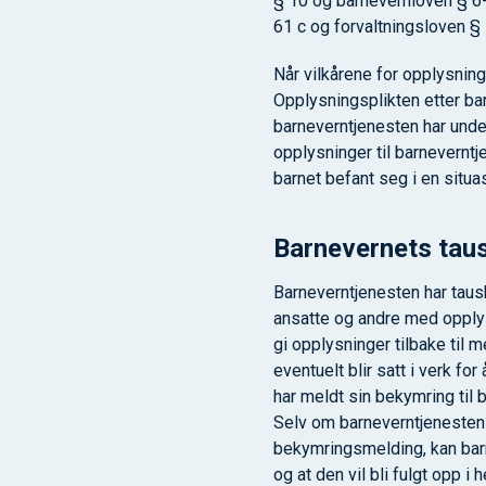
§ 10 og barnevernloven § 6-4
61 c og forvaltningsloven § 
Når vilkårene for opplysning
Opplysningsplikten etter bar
barneverntjenesten har under
opplysninger til barneverntj
barnet befant seg i en situa
Barnevernets taus
Barneverntjenesten har taush
ansatte og andre med opplys
gi opplysninger tilbake til 
eventuelt blir satt i verk fo
har meldt sin bekymring til 
Selv om barneverntjenesten 
bekymringsmelding, kan barn
og at den vil bli fulgt opp 