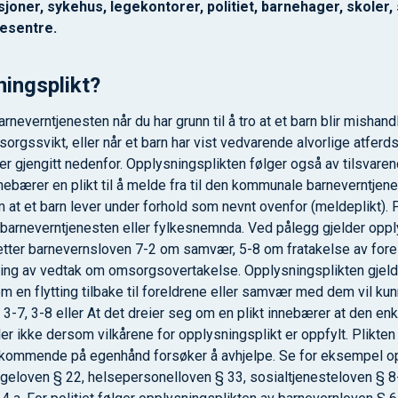
joner, sykehus, legekontorer, politiet, barnehager, skoler, 
sesentre.
ningsplikt?
arneverntjenesten når du har grunn til å tro at et barn blir mishand
sorgssvikt, eller når et barn har vist vedvarende alvorlige atferd
r gjengitt nedenfor. Opplysningsplikten følger også av tilsvar
nebærer en plikt til å melde fra til den kommunale barneverntjenes
at et barn lever under forhold som nevnt ovenfor (meldeplikt). Pl
 barneverntjenesten eller fylkesnemnda. Ved pålegg gjelder oppl
etter barnevernsloven 7-2 om samvær, 5-8 om fratakelse av fore
ng av vedtak om omsorgsovertakelse. Opplysningsplikten gjeld
m en flytting tilbake til foreldrene eller samvær med dem vil kunne
i 3-7, 3-8 eller At det dreier seg om en plikt innebærer at den en
r ikke dersom vilkårene for opplysningsplikt er oppfylt. Plikten t
edkommende på egenhånd forsøker å avhjelpe. Se for eksempel o
ageloven § 22, helsepersonelloven § 33, sosialtjenesteloven § 8