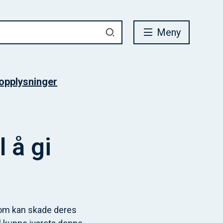
Meny
 opplysninger
 å gi
som kan skade deres