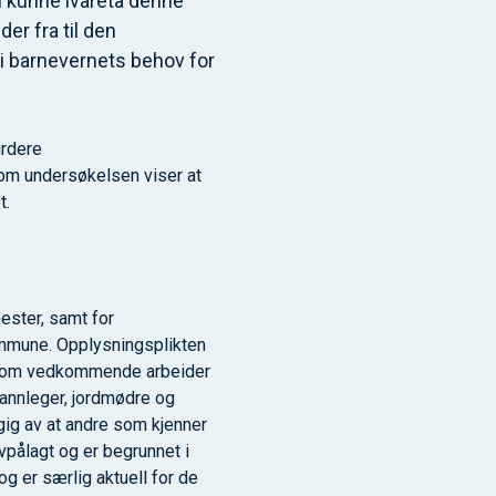
al kunne ivareta denne
er fra til den
i barnevernets behov for
urdere
om undersøkelsen viser at
t.
nester, samt for
kommune. Opplysningsplikten
av om vedkommende arbeider
 tannleger, jordmødre og
gig av at andre som kjenner
vpålagt og er begrunnet i
g er særlig aktuell for de