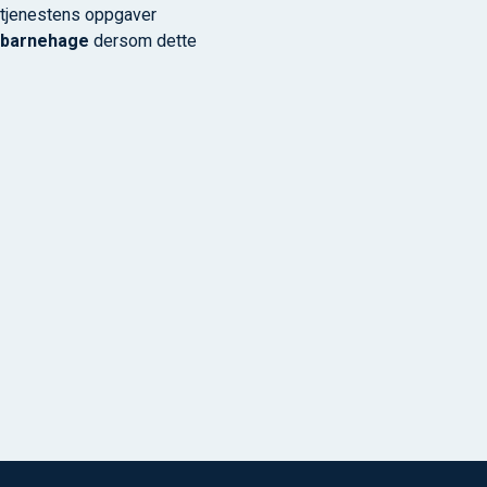
rntjenestens oppgaver
r barnehage
dersom dette