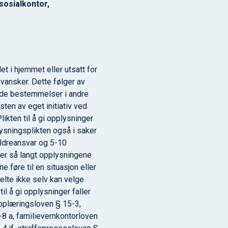
sosialkontor,
let i hjemmet eller utsatt for
svansker. Dette følger av
ende bestemmelser i andre
ten av eget initiativ ved
ikten til å gi opplysninger
ysningsplikten også i saker
ldreansvar og 5-10
er så langt opplysningene
 føre til en situasjon eller
kelte ikke selv kan velge
il å gi opplysninger faller
pplæringsloven § 15-3,
-8 a, familievernkontorloven