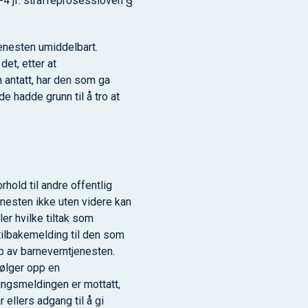
-4 jf. straffeprosessloven §
jenesten umiddelbart.
et, etter at
n antatt, har den som ga
e hadde grunn til å tro at
hold til andre offentlig
nesten ikke uten videre kan
ler hvilke tiltak som
v tilbakemelding til den som
pp av barneverntjenesten.
følger opp en
ingsmeldingen er mottatt,
 ellers adgang til å gi