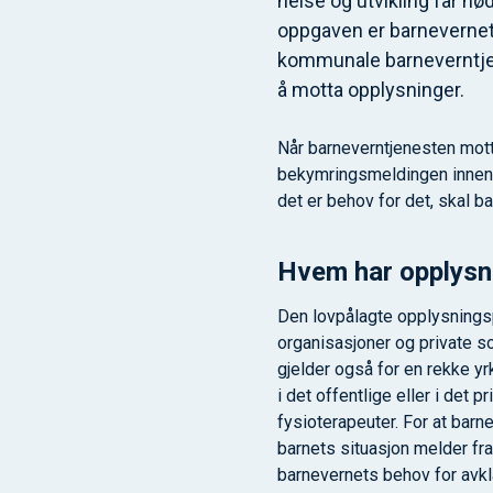
helse og utvikling får nø
oppgaven er barnevernet 
kommunale barneverntjen
å motta opplysninger.
Når barneverntjenesten mott
bekymringsmeldingen innen 
det er behov for det, skal b
Hvem har opplysni
Den lovpålagte opplysningspl
organisasjoner og private s
gjelder også for en rekke 
i det offentlige eller i det 
fysioterapeuter. For at bar
barnets situasjon melder fr
barnevernets behov for avkla