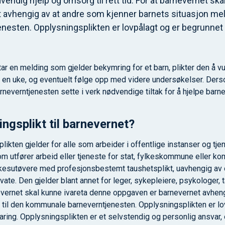
dvendig hjelp og omsorg til rett tid. For at barnevernet sk
avhengig av at andre som kjenner barnets situasjon meld
esten. Opplysningsplikten er lovpålagt og er begrunnet 
ar en melding som gjelder bekymring for et barn, plikter den å v
en uke, og eventuelt følge opp med videre undersøkelser. Ders
arneverntjenesten sette i verk nødvendige tiltak for å hjelpe barne
ngsplikt til barnevernet?
ikten gjelder for alle som arbeider i offentlige instanser og tje
om utfører arbeid eller tjeneste for stat, fylkeskommune eller 
yrkesutøvere med profesjonsbestemt taushetsplikt, uavhengig 
private. Den gjelder blant annet for leger, sykepleiere, psykologer,
nevernet skal kunne ivareta denne oppgaven er barnevernet avhen
a til den kommunale barneverntjenesten. Opplysningsplikten er lo
ring. Opplysningsplikten er et selvstendig og personlig ansvar, o