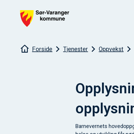
Sør-Varanger kommune
Du er her:
Forside
Tjenester
Oppvekst
Opplysnin
opplysni
Barnevernets hovedoppga