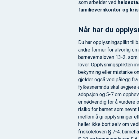
som arbeider ved
helsestas
familievernkontor og kri
Når har du opplys
Du har opplysningsplikt til b
andre former for alvorlig om
barnevernsloven 13-2, som e
lover. Opplysningsplikten in
bekymring eller mistanke om 
gjelder også ved pålegg fra
fylkesnemnda skal avgjøre 
adopsjon og 5-7 om opphevi
er nødvendig for å vurdere o
risiko for barnet som nevnt 
mellom å gi opplysninger elle
heller ikke bort selv om v
friskoleloven § 7-4, barneh