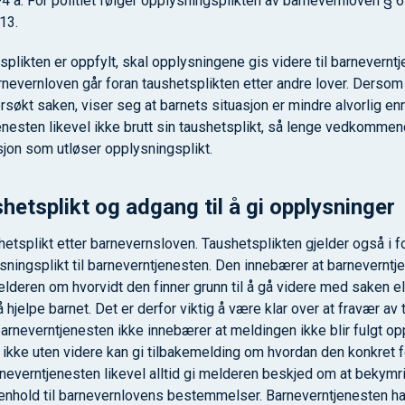
 a. For politiet følger opplysningsplikten av barnevernloven § 6
13.
splikten er oppfylt, skal opplysningene gis videre til barnevernt
nevernloven går foran taushetsplikten etter andre lover. Dersom d
søkt saken, viser seg at barnets situasjon er mindre alvorlig en
enesten likevel ikke brutt sin taushetsplikt, så lenge vedkommend
sjon som utløser opplysningsplikt.
hetsplikt og adgang til å gi opplysninger
etsplikt etter barnevernsloven. Taushetsplikten gjelder også i for
ningsplikt til barneverntjenesten. Den innebærer at barneverntje
melderen om hvorvidt den finner grunn til å gå videre med saken el
r å hjelpe barnet. Det er derfor viktig å være klar over at fravær a
barneverntjenesten ikke innebærer at meldingen ikke blir fulgt o
ikke uten videre kan gi tilbakemelding om hvordan den konkret 
everntjenesten likevel alltid gi melderen beskjed om at bekymr
i henhold til barnevernlovens bestemmelser. Barneverntjenesten har