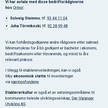
Vi har avtale med disse bedriftsrådgiverne
hos
Orinor
:
Solveig Steinmo
, tlf.
93 44 11 04
Juha Törmikoski
, tlf.
92 28 99 48
Vi kan forhåndsgodkjenne andre rådgivere etter søknad.
Minimumskrav for å bli godkjent er bachelor i økonomi,
bedriftsøkonomi eller tilsvarende, og minst to års
relevant praksis.
I tillegg til etablererveiledningen, kan vi også
tilby
økonomisk støtte
til investeringer
via
næringsfondene
Etablererkultur
er også et av satsningsområdene til
kommunens heleide utviklingsselskap,
Sør-Varanger
Utvikling AS
.