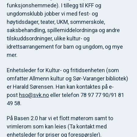
funksjonshemmede). I tillegg til KFF og
ungdomsklubb jobber vi med fest- og
høytidsdager, teater, UKM, sommerskole,
saksbehandling, spillemiddelordninga og andre
tilskuddsordninger, ulike kultur- og
idrettsarrangement for barn og ungdom, og mye
mer.
Enhetsleder for Kultur- og fritidsenheten (som
omfatter Allmenn kultur og Sør-Varanger bibliotek)
er Harald Sørensen. Han kan kontaktes på e-
post
hso@svk.no
eller telefon 78 97 77 90/91 81
49 58.
På Basen 2.0 har vi et flott møterom samt to
vrimlerom som kan leies (Ta kontakt med
enhetsleder for priser og forespørsler).