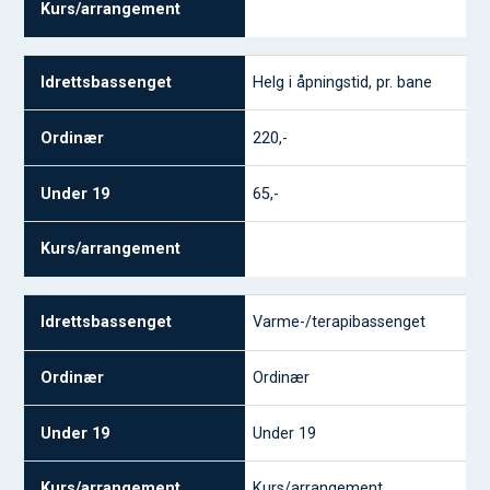
Helg i åpningstid, pr. bane
220,-
65,-
Varme-/terapibassenget
Ordinær
Under 19
Kurs/arrangement