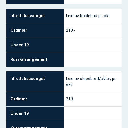
Leie av boblebad pr. økt
210,-
Leie av stupebrett/sklier, pr.
økt
210,-