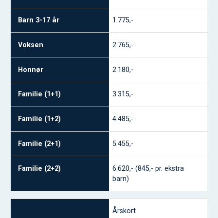
1.775,-
2.765,-
2.180,-
3.315,-
4.485,-
5.455,-
6.620,- (845,- pr. ekstra
barn)
Årskort