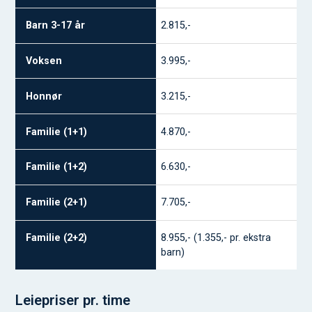
2.815,-
3.995,-
3.215,-
4.870,-
6.630,-
7.705,-
8.955,- (1.355,- pr. ekstra
barn)
Leiepriser pr. time