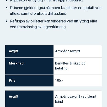
Klippekort er gyldig i 1 år fra kjøpstidspunkt
Prisene gjelder også når noen fasiliteter er opptatt ved
utleie, samt uforutsett driftsstans
Refusjon av billetter kan vurderes ved utflytting eller
ved framvisning av legeerklæring
Avgift
Armbåndsavgift
Merknad
Benyttes til skap og
Pris
betaling
105,-
Armbåndsavgift ved glemt
bånd