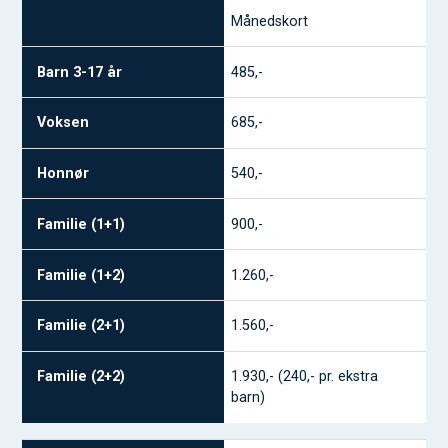
Månedskort
485,-
685,-
540,-
900,-
1.260,-
1.560,-
1.930,- (240,- pr. ekstra
barn)