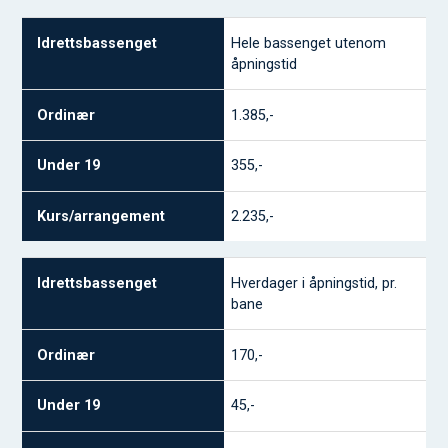
Idrettsbassenget
Hele bassenget utenom
åpningstid
Ordinær
Under 19
1.385,-
Kurs/arrangemen
355,-
t
2.235,-
Hverdager i åpningstid, pr.
bane
170,-
45,-