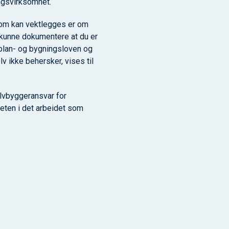
ngsvirksomhet.
som kan vektlegges er om
a kunne dokumentere at du er
i plan- og bygningsloven og
v ikke behersker, vises til
lvbyggeransvar for
teten i det arbeidet som