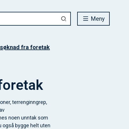
Meny
 søknad fra foretak
foretak
joner, terrenginngrep,
av
nnes noen unntak som
du også bygge helt uten