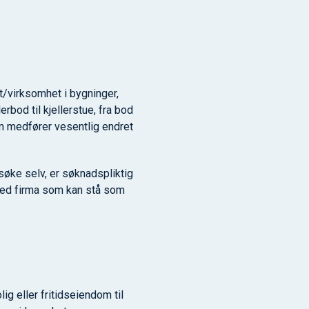
ft/virksomhet i bygninger,
rbod til kjellerstue, fra bod
 som medfører vesentlig endret
søke selv, er søknadspliktig
 med firma som kan stå som
g eller fritidseiendom til