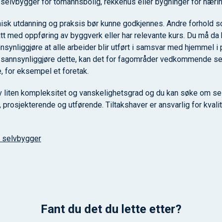
 selvbygger for tomannsbolig, rekkehus eller bygninger for næri
sk utdanning og praksis bør kunne godkjennes. Andre forhold 
tått med oppføring av byggverk eller har relevante kurs. Du må d
nsynliggjøre at alle arbeider blir utført i samsvar med hjemmel 
r å sannsynliggjøre dette, kan det for fagområder vedkommende sel
e, for eksempel et foretak.
liten kompleksitet og vanskelighetsgrad og du kan søke om se
 prosjekterende og utførende. Tiltakshaver er ansvarlig for kvali
 selvbygger
Fant du det du lette etter?