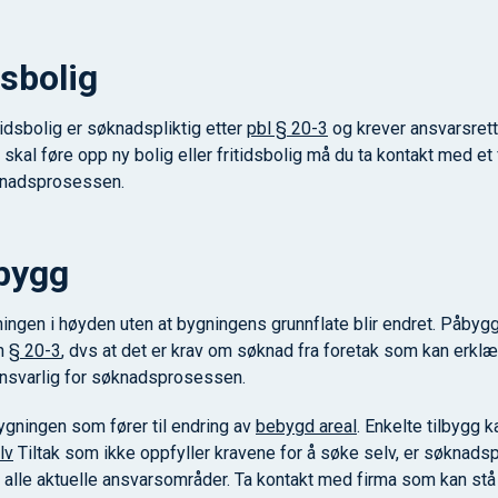
dsbolig
tidsbolig er søknadspliktig etter
pbl § 20-3
og krever ansvarsrette
kal føre opp ny bolig eller fritidsbolig må du ta kontakt med e
øknadsprosessen.
lbygg
ngen i høyden uten at bygningens grunnflate blir endret. Påbygg 
en
§ 20-3
, dvs at det er krav om søknad fra foretak som kan erklæ
ansvarlig for søknadsprosessen.
ygningen som fører til endring av
bebygd areal
. Enkelte tilbygg 
lv
Tiltak som ikke oppfyller kravene for å søke selv, er søknadspl
r alle aktuelle ansvarsområder. Ta kontakt med firma som kan stå