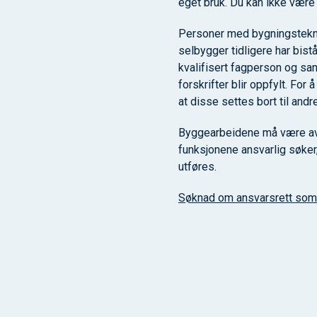
eget bruk. Du kan ikke være
Personer med bygningstekni
selbygger tidligere har bis
kvalifisert fagperson og san
forskrifter blir oppfylt. Fo
at disse settes bort til andr
Byggearbeidene må være av 
funksjonene ansvarlig søker,
utføres.
Søknad om ansvarsrett som