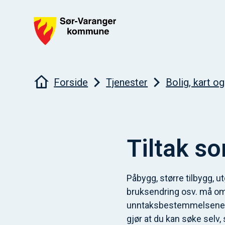
Sør-Varanger kommune
Du er her:
Forside
Tjenester
Bolig, kart o
Tiltak s
Påbygg, større tilbygg, u
bruksendring osv. må om
unntaksbestemmelsene i 
gjør at du kan søke selv,