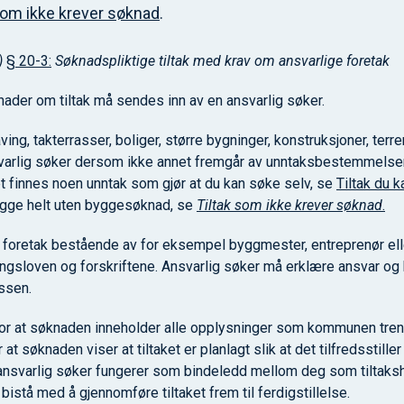
som ikke krever søknad
.
)
§ 20-3:
Søknadspliktige tiltak med krav om ansvarlige foretak
nader om tiltak må sendes inn av en ansvarlig søker.
ving, takterrasser, boliger, større bygninger, konstruksjoner, ter
arlig søker dersom ikke annet fremgår av unntaksbestemmelsen
et finnes noen unntak som gjør at du kan søke selv, se
Tiltak du 
bygge helt uten byggesøknad, se
Tiltak som ikke krever søknad
.
 foretak bestående av for eksempel byggmester, entreprenør elle
gsloven og forskriftene. Ansvarlig søker må erklære ansvar og 
ssen.
for at søknaden inneholder alle opplysninger som kommunen tren
at søknaden viser at tiltaket er planlagt slik at det tilfredsstiller
 ansvarlig søker fungerer som bindeledd mellom deg som tiltak
bistå med å gjennomføre tiltaket frem til ferdigstillelse.