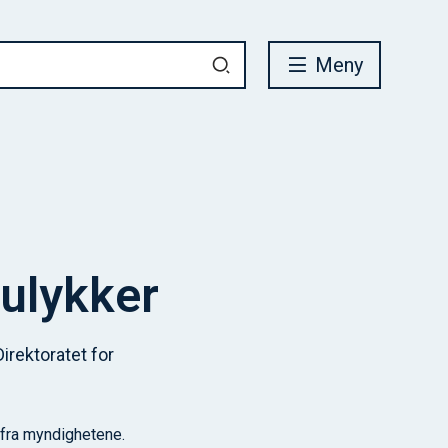
Meny
mulykker
irektoratet for
d fra myndighetene.