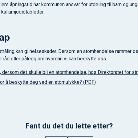
rs åpningstid har kommunen ansvar for utdeling til barn og unge
kaliumjodidtabletter.
ap
stråling kan gi helseskader. Dersom en atomhendelse rammer oss,
åd eller pålegg om hvordan vi kan beskytte oss.
, dersom det skulle bli en atomhendelse, hos Direktoratet for st
for å beskytte deg ved en atomulykke? (PDF)
Fant du det du lette etter?