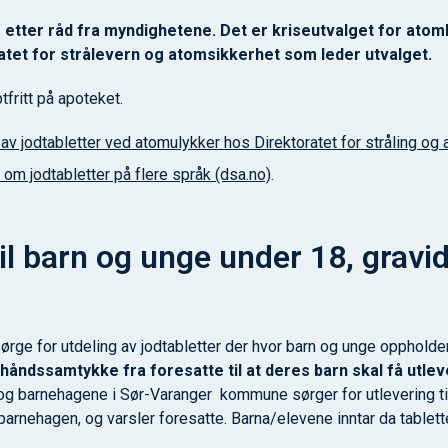
s etter råd fra myndighetene. Det er kriseutvalget for ato
atet for strålevern og atomsikkerhet som leder utvalget.
tfritt på apoteket.
av jodtabletter ved atomulykker hos Direktoratet for stråling og
 om jodtabletter på flere språk (dsa.no)
.
til barn og unge under 18, gravi
rge for utdeling av jodtabletter der hvor barn og unge oppholde
håndssamtykke fra foresatte til at deres barn skal få utleve
g barnehagene i Sør-Varanger kommune sørger for utlevering ti
arnehagen, og varsler foresatte. Barna/elevene inntar da tablett