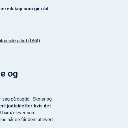
mberedskap som gir råd
 atomsikkerhet (DSA)
de og
r seg på dagtid. Skoler og
rt jodtabletter hvis det
l barn/elever som
ene når de får dem utlevert.