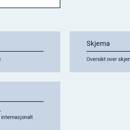
Skjema
e
Oversikt over skj
,
nternasjonalt