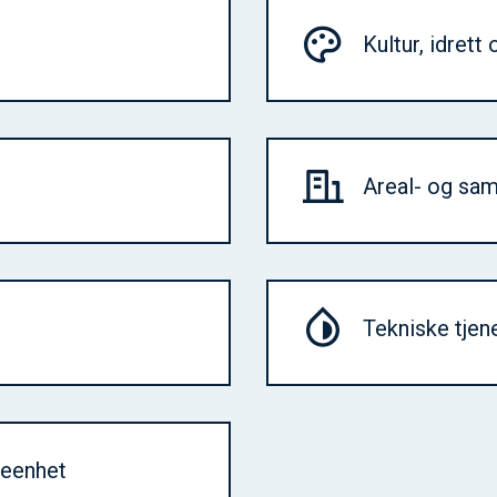
Kultur, idrett 
Areal- og sa
Tekniske tjen
seenhet