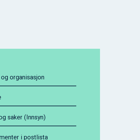
r og organisasjon
e
g saker (Innsyn)
menter i postlista