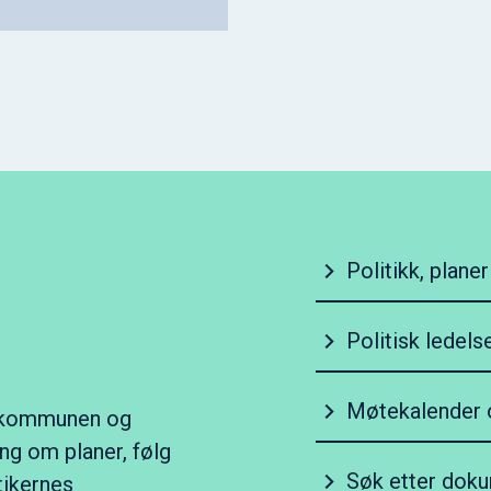
Politikk, plane
Politisk ledels
Møtekalender o
i kommunen og
ng om planer, følg
Søk etter doku
tikernes