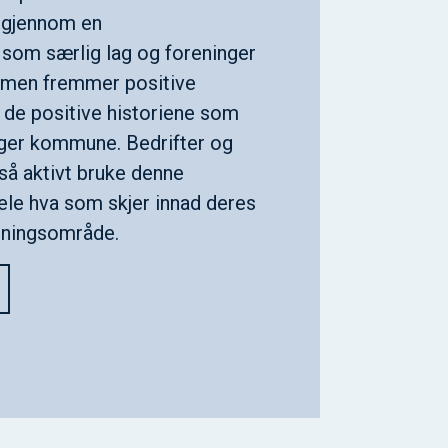
r gjennom en
 som særlig lag og foreninger
ormen fremmer positive
og de positive historiene som
nger kommune. Bedrifter og
så aktivt bruke denne
dele hva som skjer innad deres
etningsområde.