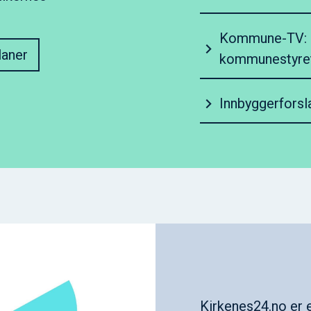
Kommune-TV: S
laner
kommunestyre
Innbyggerforsl
Kirkenes24.no
er 