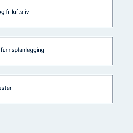
og friluftsliv
mfunnsplanlegging
ester